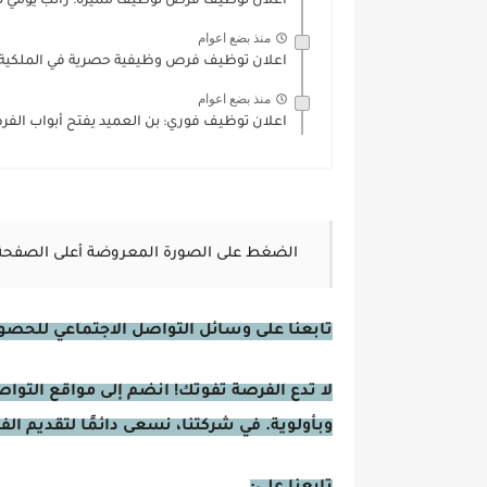
اعلان توظيف فرص توظيف مميزة: راتب يومي 35 دينار ومزايا...
منذ بضع اعوام
اعلان توظيف فرص وظيفية حصرية في الملكية ال
منذ بضع اعوام
اعلان توظيف فوري: بن العميد يفتح أبواب الفر
الضغط على الصورة المعروضة أعلى الصفحة
تابعنا على وسائل التواصل الاجتماعي للحصول 
لا تدع الفرصة تفوتك! انضم إلى مواقع التوا
وبأولوية. في شركتنا، نسعى دائمًا لتقديم ال