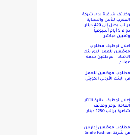
وظائف شاغرة لدى شركة
العقرب للأمن والحماية
براتب يصل إلى 420 دينار،
دوام 5 أيام أسبوعياً
وتعيين مباشر
اعلان توظيف مطلوب
موظفين للعمل لدى بنك
الاتحاد – موظفين خدمة
عملاء
مطلوب موظفين للعمل
في البنك الأردني الكويتي
إعلان توظيف: دائرة الآثار
العامه توفر وظائف
شاغرة براتب 1250 دينار
مطلوب موظفين إداريين
في شركة Smile Fashion