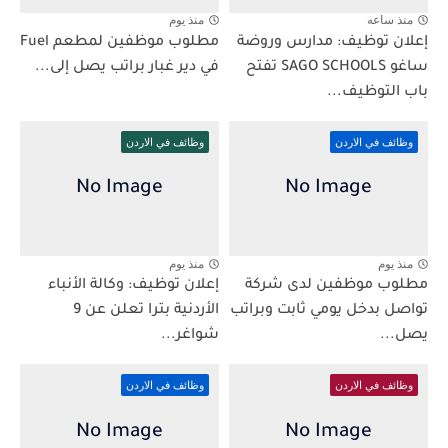
منذ ساعه
منذ يوم
إعلان توظيف: مدارس وروضة
مطلوب موظفين لمطعم Fuel
ساغو SAGO SCHOOLS تفتح
في دير غبار براتب يصل إلى...
باب التوظيف...
وظائف في الاردن
وظائف في الاردن
منذ يوم
منذ يوم
مطلوب موظفين لدى شركة
إعلان توظيف: وكالة الأنباء
تواصل بدخل يومي ثابت وبراتب
الأردنية بترا تعلن عن 9
يصل...
شواغر...
وظائف في الاردن
وظائف في الاردن