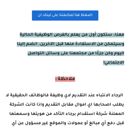
اضغظ هنا لمتابعتنا على لينكد ان
معنا، ستكون أول من يعلم بالفرص الوظيفية الحالية
وسيتمكن من الاستفادة منها قبل الآخرين. انضم إلينا
اليوم وكن جزءًا من مجتمعنا على وسائل التواصل
الاجتماعي!
ملاحظة :
الرجاء الانتباه عند التقديم لاي وظيفة فالوظائف الحقيقية لا
يطلب اصحابها اي اموال مقابل التقديم واذا كانت الشركة
المعلنة شركة استقدام برجاء التأكد من هويتها وسمعتها
قبل دفع أي مبالغ أو عمولات والموقع غير مسؤول عن أي