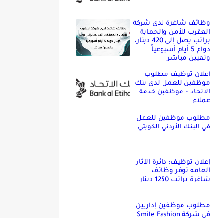
وظائف شاغرة لدى شركة
العقرب للأمن والحماية
براتب يصل إلى 420 دينار،
دوام 5 أيام أسبوعياً
وتعيين مباشر
اعلان توظيف مطلوب
موظفين للعمل لدى بنك
الاتحاد – موظفين خدمة
عملاء
مطلوب موظفين للعمل
في البنك الأردني الكويتي
إعلان توظيف: دائرة الآثار
العامه توفر وظائف
شاغرة براتب 1250 دينار
مطلوب موظفين إداريين
في شركة Smile Fashion