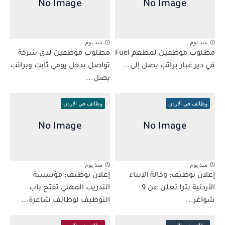
منذ يوم
منذ يوم
مطلوب موظفين لمطعم Fuel
مطلوب موظفين لدى شركة
في دير غبار براتب يصل إلى...
تواصل بدخل يومي ثابت وبراتب
يصل...
وظائف في الاردن
وظائف في الاردن
منذ يوم
منذ يوم
إعلان توظيف: وكالة الأنباء
إعلان توظيف: مؤسسة
الأردنية بترا تعلن عن 9
التدريب المهني تفتح باب
شواغر...
التوظيف لوظائف شاغرة...