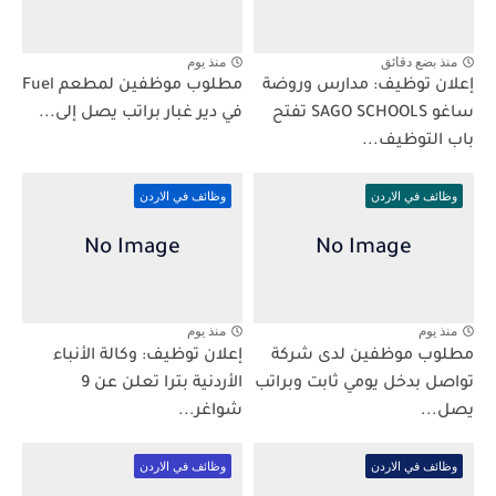
منذ بضع دقائق
منذ يوم
إعلان توظيف: مدارس وروضة
مطلوب موظفين لمطعم Fuel
ساغو SAGO SCHOOLS تفتح
في دير غبار براتب يصل إلى...
باب التوظيف...
وظائف في الاردن
وظائف في الاردن
منذ يوم
منذ يوم
مطلوب موظفين لدى شركة
إعلان توظيف: وكالة الأنباء
تواصل بدخل يومي ثابت وبراتب
الأردنية بترا تعلن عن 9
يصل...
شواغر...
وظائف في الاردن
وظائف في الاردن