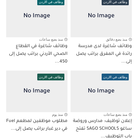
وظائف في الاردن
وظائف في الاردن
منذ بضع دقائق
منذ بضع ساعات
وظائف شاغرة لدى مدرسة
وظائف شاغرة في القطاع
رائدة في المفرق براتب يصل
الصحي الأردني براتب يصل إلى
إلى...
450...
وظائف في الاردن
وظائف في الاردن
منذ بضع ساعات
منذ يوم
إعلان توظيف: مدارس وروضة
مطلوب موظفين لمطعم Fuel
ساغو SAGO SCHOOLS تفتح
في دير غبار براتب يصل إلى...
باب التوظيف...