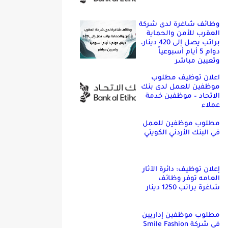
وظائف شاغرة لدى شركة
العقرب للأمن والحماية
براتب يصل إلى 420 دينار،
دوام 5 أيام أسبوعياً
وتعيين مباشر
اعلان توظيف مطلوب
موظفين للعمل لدى بنك
الاتحاد – موظفين خدمة
عملاء
مطلوب موظفين للعمل
في البنك الأردني الكويتي
إعلان توظيف: دائرة الآثار
العامه توفر وظائف
شاغرة براتب 1250 دينار
مطلوب موظفين إداريين
في شركة Smile Fashion