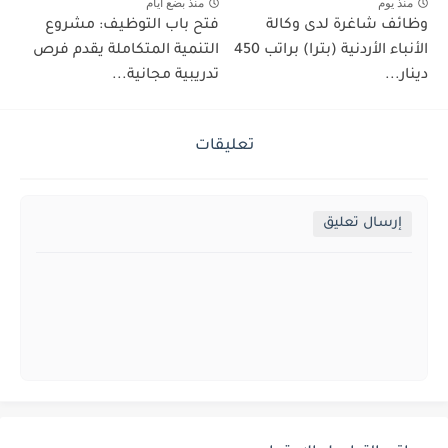
منذ يوم
منذ بضع ايام
وظائف شاغرة لدى وكالة
فتح باب التوظيف: مشروع
الأنباء الأردنية (بترا) براتب 450
التنمية المتكاملة يقدم فرص
دينار...
تدريبية مجانية...
تعليقات
إرسال تعليق