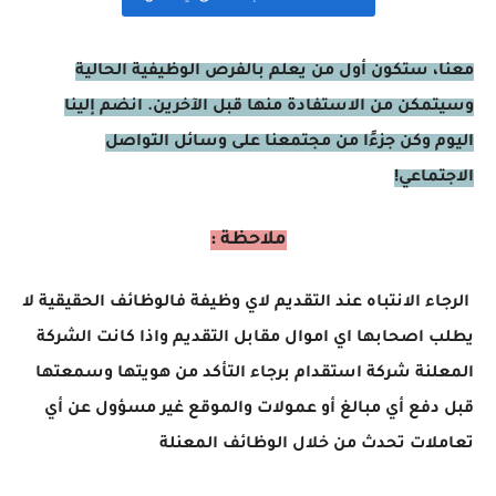
معنا، ستكون أول من يعلم بالفرص الوظيفية الحالية
وسيتمكن من الاستفادة منها قبل الآخرين. انضم إلينا
اليوم وكن جزءًا من مجتمعنا على وسائل التواصل
الاجتماعي!
ملاحظة :
الرجاء الانتباه عند التقديم لاي وظيفة فالوظائف الحقيقية لا
يطلب اصحابها اي اموال مقابل التقديم واذا كانت الشركة
المعلنة شركة استقدام برجاء التأكد من هويتها وسمعتها
قبل دفع أي مبالغ أو عمولات والموقع غير مسؤول عن أي
تعاملات تحدث من خلال الوظائف المعنلة