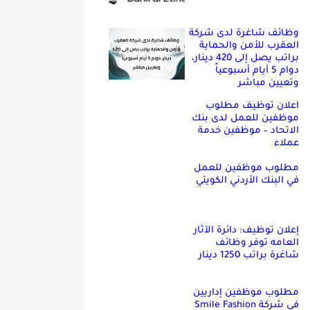
وظائف شاغرة لدى شركة
العقرب للأمن والحماية
براتب يصل إلى 420 دينار،
دوام 5 أيام أسبوعياً
وتعيين مباشر
اعلان توظيف مطلوب
موظفين للعمل لدى بنك
الاتحاد – موظفين خدمة
عملاء
مطلوب موظفين للعمل
في البنك الأردني الكويتي
إعلان توظيف: دائرة الآثار
العامه توفر وظائف
شاغرة براتب 1250 دينار
مطلوب موظفين إداريين
في شركة Smile Fashion