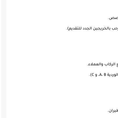
خصص.
الركاب والعملاء.
A، و C).
يران.