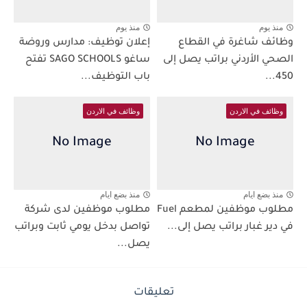
منذ يوم
منذ يوم
وظائف شاغرة في القطاع
إعلان توظيف: مدارس وروضة
الصحي الأردني براتب يصل إلى
ساغو SAGO SCHOOLS تفتح
450...
باب التوظيف...
وظائف في الاردن
وظائف في الاردن
منذ بضع ايام
منذ بضع ايام
مطلوب موظفين لمطعم Fuel
مطلوب موظفين لدى شركة
في دير غبار براتب يصل إلى...
تواصل بدخل يومي ثابت وبراتب
يصل...
تعليقات