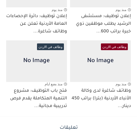
منذ يوم
منذ يوم
إعلان توظيف: مستشفى
إعلان توظيف: دائرة الإحصاءات
الرشيد يطلب موظفين ذوي
العامة الأردنية تعلن عن
خبرة براتب 600...
وظائف شاغرة...
وظائف في الاردن
وظائف في الاردن
منذ يوم
منذ بضع ايام
وظائف شاغرة لدى وكالة
فتح باب التوظيف: مشروع
الأنباء الأردنية (بترا) براتب 450
التنمية المتكاملة يقدم فرص
دينار...
تدريبية مجانية...
تعليقات