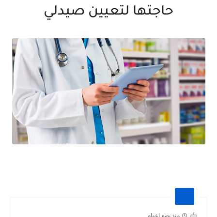
حاجتها لتعيين صيدلي
منذ بضع اعوام