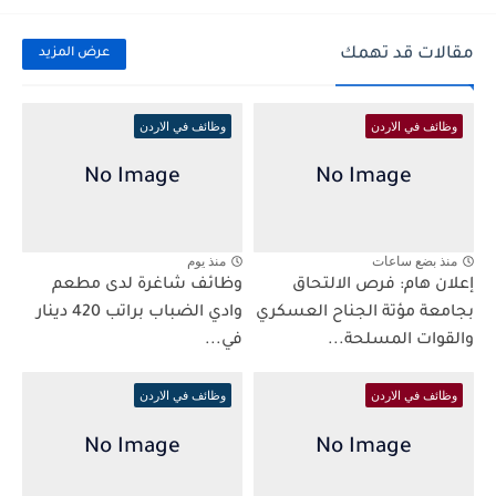
مقالات قد تهمك
عرض المزيد
وظائف في الاردن
وظائف في الاردن
منذ بضع ساعات
منذ يوم
إعلان هام: فرص الالتحاق
وظائف شاغرة لدى مطعم
بجامعة مؤتة الجناح العسكري
وادي الضباب براتب 420 دينار
والقوات المسلحة...
في...
وظائف في الاردن
وظائف في الاردن