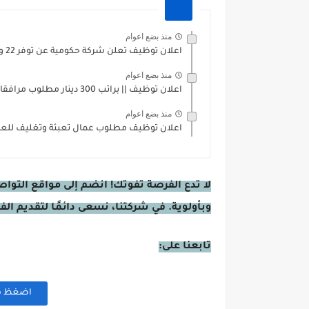
منذ بضع اعوام
اعلان توظيف تعلن شركة حكومية عن توفر 22 وظيفة مختلفة...
منذ بضع اعوام
اعلان توظيف || براتب 300 دينار مطلوب مرافقات باص طلاب...
منذ بضع اعوام
اعلان توظيف مطلوب عمال تعبئة وتغليف للعمل
لا تدع الفرصة تفوتك! انضم إلى مواقع التوا
وبأولوية. في شركتنا، نسعى دائمًا لتقديم ال
تابعنا على:
اضغظ هنا