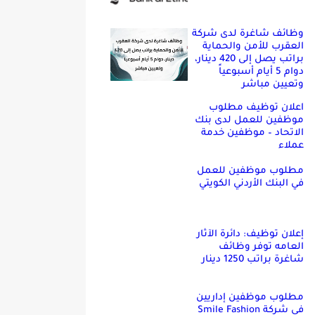
وظائف شاغرة لدى شركة
العقرب للأمن والحماية
براتب يصل إلى 420 دينار،
دوام 5 أيام أسبوعياً
وتعيين مباشر
اعلان توظيف مطلوب
موظفين للعمل لدى بنك
الاتحاد – موظفين خدمة
عملاء
مطلوب موظفين للعمل
في البنك الأردني الكويتي
إعلان توظيف: دائرة الآثار
العامه توفر وظائف
شاغرة براتب 1250 دينار
مطلوب موظفين إداريين
في شركة Smile Fashion