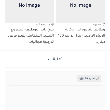
منذ يوم
منذ بضع ايام
وظائف شاغرة لدى وكالة
فتح باب التوظيف: مشروع
الأنباء الأردنية (بترا) براتب 450
التنمية المتكاملة يقدم فرص
دينار...
تدريبية مجانية...
تعليقات
إرسال تعليق