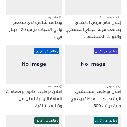
منذ بضع ساعات
منذ يوم
إعلان هام: فرص الالتحاق
وظائف شاغرة لدى مطعم
بجامعة مؤتة الجناح العسكري
وادي الضباب براتب 420 دينار
والقوات المسلحة...
في...
وظائف في الاردن
وظائف في الاردن
منذ يوم
منذ يوم
إعلان توظيف: مستشفى
إعلان توظيف: دائرة الإحصاءات
الرشيد يطلب موظفين ذوي
العامة الأردنية تعلن عن
خبرة براتب 600...
وظائف شاغرة...
وظائف في الاردن
وظائف في الاردن