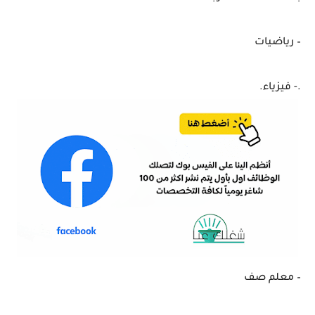
– رياضيات
.- فيزياء.
– معلم صف