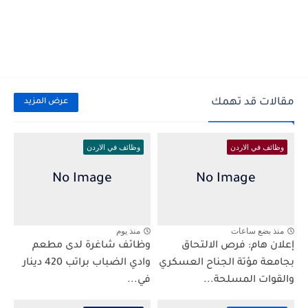
مقالات قد تهمك
عرض المزيد
وظائف في الاردن
وظائف في الاردن
منذ بضع ساعات
منذ يوم
إعلان هام: فرص الالتحاق
وظائف شاغرة لدى مطعم
بجامعة مؤتة الجناح العسكري
وادي الضباب براتب 420 دينار
والقوات المسلحة...
في...