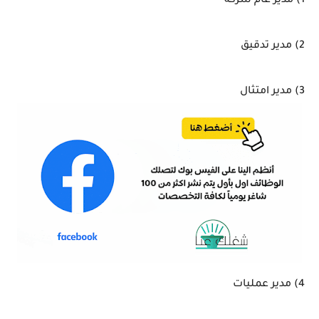
1) مدير عام شركة
2) مدير تدقيق
3) مدير امتثال
4) مدير عمليات