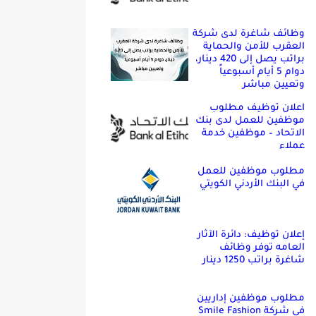
وظائف شاغرة لدى شركة
العقرب للأمن والحماية
براتب يصل إلى 420 دينار،
دوام 5 أيام أسبوعياً
وتعيين مباشر
اعلان توظيف مطلوب
موظفين للعمل لدى بنك
الاتحاد – موظفين خدمة
عملاء
مطلوب موظفين للعمل
في البنك الأردني الكويتي
إعلان توظيف: دائرة الآثار
العامه توفر وظائف
شاغرة براتب 1250 دينار
مطلوب موظفين إداريين
في شركة Smile Fashion