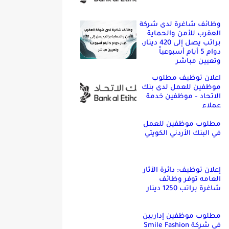
وظائف شاغرة لدى شركة
العقرب للأمن والحماية
براتب يصل إلى 420 دينار،
دوام 5 أيام أسبوعياً
وتعيين مباشر
اعلان توظيف مطلوب
موظفين للعمل لدى بنك
الاتحاد – موظفين خدمة
عملاء
مطلوب موظفين للعمل
في البنك الأردني الكويتي
إعلان توظيف: دائرة الآثار
العامه توفر وظائف
شاغرة براتب 1250 دينار
مطلوب موظفين إداريين
في شركة Smile Fashion