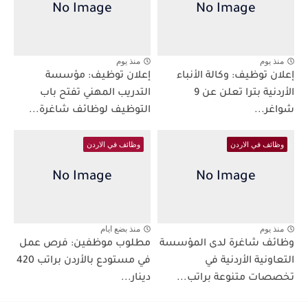
منذ يوم
منذ يوم
إعلان توظيف: وكالة الأنباء
إعلان توظيف: مؤسسة
الأردنية بترا تعلن عن 9
التدريب المهني تفتح باب
شواغر...
التوظيف لوظائف شاغرة...
وظائف في الاردن
وظائف في الاردن
منذ يوم
منذ بضع ايام
وظائف شاغرة لدى المؤسسة
مطلوب موظفين: فرص عمل
التعاونية الأردنية في
في مستودع بالأردن براتب 420
تخصصات متنوعة براتب...
دينار...