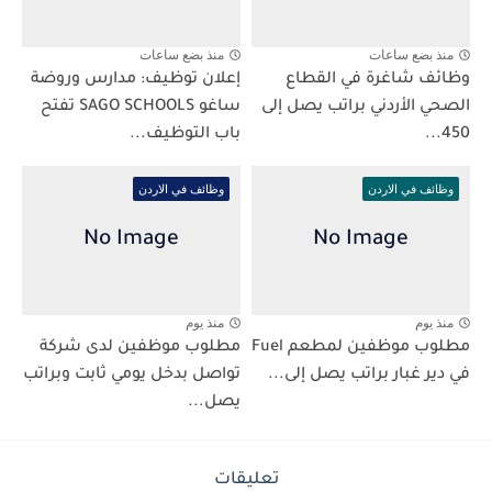
منذ بضع ساعات
منذ بضع ساعات
وظائف شاغرة في القطاع
إعلان توظيف: مدارس وروضة
الصحي الأردني براتب يصل إلى
ساغو SAGO SCHOOLS تفتح
450...
باب التوظيف...
وظائف في الاردن
وظائف في الاردن
منذ يوم
منذ يوم
مطلوب موظفين لمطعم Fuel
مطلوب موظفين لدى شركة
في دير غبار براتب يصل إلى...
تواصل بدخل يومي ثابت وبراتب
يصل...
تعليقات