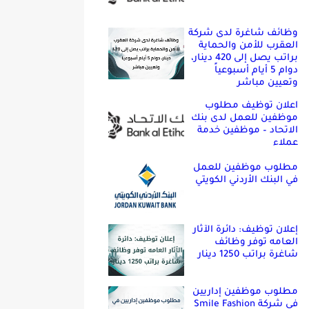
وظائف شاغرة لدى شركة
العقرب للأمن والحماية
براتب يصل إلى 420 دينار،
دوام 5 أيام أسبوعياً
وتعيين مباشر
اعلان توظيف مطلوب
موظفين للعمل لدى بنك
الاتحاد – موظفين خدمة
عملاء
مطلوب موظفين للعمل
في البنك الأردني الكويتي
إعلان توظيف: دائرة الآثار
العامه توفر وظائف
شاغرة براتب 1250 دينار
مطلوب موظفين إداريين
في شركة Smile Fashion