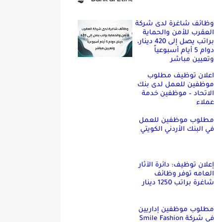
وظائف شاغرة لدى شركة
العقرب للأمن والحماية
براتب يصل إلى 420 دينار،
دوام 5 أيام أسبوعياً
وتعيين مباشر
اعلان توظيف مطلوب
موظفين للعمل لدى بنك
الاتحاد – موظفين خدمة
عملاء
مطلوب موظفين للعمل
في البنك الأردني الكويتي
إعلان توظيف: دائرة الآثار
العامه توفر وظائف
شاغرة براتب 1250 دينار
مطلوب موظفين إداريين
في شركة Smile Fashion