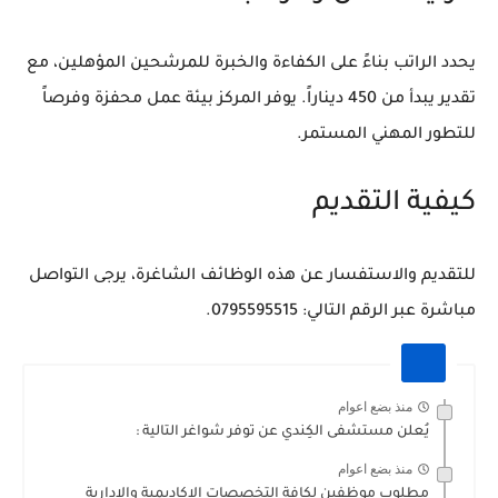
يحدد الراتب بناءً على الكفاءة والخبرة للمرشحين المؤهلين، مع
تقدير يبدأ من 450 ديناراً. يوفر المركز بيئة عمل محفزة وفرصاً
للتطور المهني المستمر.
كيفية التقديم
للتقديم والاستفسار عن هذه الوظائف الشاغرة، يرجى التواصل
مباشرة عبر الرقم التالي: 0795595515.
منذ بضع اعوام
يُعلن مستشفى الكِندي عن توفر شواغر التالية :
منذ بضع اعوام
مطلوب موظفين لكافة التخصصات الاكاديمية والادارية