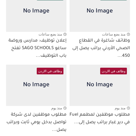
منذ بضع ساعات
منذ بضع ساعات
وظائف شاغرة في القطاع
إعلان توظيف: مدارس وروضة
الصحي الأردني براتب يصل إلى
ساغو SAGO SCHOOLS تفتح
450...
باب التوظيف...
وظائف في الاردن
وظائف في الاردن
منذ يوم
منذ يوم
مطلوب موظفين لمطعم Fuel
مطلوب موظفين لدى شركة
في دير غبار براتب يصل إلى...
تواصل بدخل يومي ثابت وبراتب
يصل...