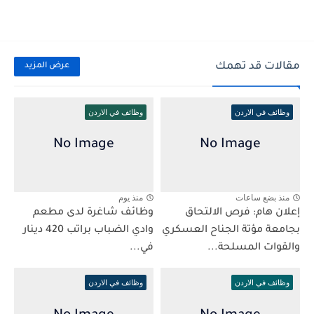
مقالات قد تهمك
عرض المزيد
وظائف في الاردن
وظائف في الاردن
منذ بضع ساعات
منذ يوم
إعلان هام: فرص الالتحاق
وظائف شاغرة لدى مطعم
بجامعة مؤتة الجناح العسكري
وادي الضباب براتب 420 دينار
والقوات المسلحة...
في...
وظائف في الاردن
وظائف في الاردن