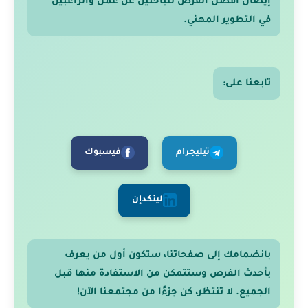
إيصال أفضل الفرص للباحثين عن عمل والراغبين
في التطوير المهني.
تابعنا على:
تيليجرام
فيسبوك
لينكدإن
بانضمامك إلى صفحاتنا، ستكون أول من يعرف
بأحدث الفرص وستتمكن من الاستفادة منها قبل
الجميع. لا تنتظر، كن جزءًا من مجتمعنا الآن!