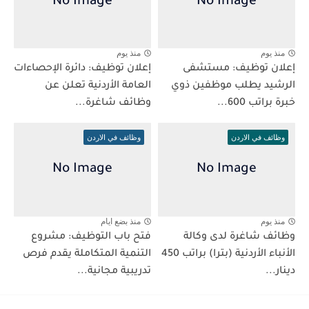
منذ يوم
منذ يوم
إعلان توظيف: مستشفى
إعلان توظيف: دائرة الإحصاءات
الرشيد يطلب موظفين ذوي
العامة الأردنية تعلن عن
خبرة براتب 600...
وظائف شاغرة...
وظائف في الاردن
وظائف في الاردن
منذ يوم
منذ بضع ايام
وظائف شاغرة لدى وكالة
فتح باب التوظيف: مشروع
الأنباء الأردنية (بترا) براتب 450
التنمية المتكاملة يقدم فرص
دينار...
تدريبية مجانية...