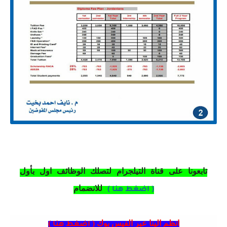
تابعونا على قناة التيلجرام لتصلك الوظائف اول بأول
للانضمام
( اضغط هنا )
انظم الينا عبر الفيس بوك (
)
اضغط هنا