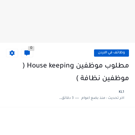
0
وظائف في الاردن
مطلوب موظفين House keeping (
موظفين نظافة )
KL1
اخر تحديث :
منذ بضع اعوام
3 دقائق للقراءة