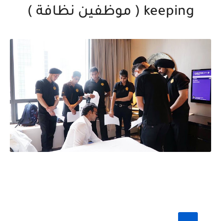
keeping ( موظفين نظافة )