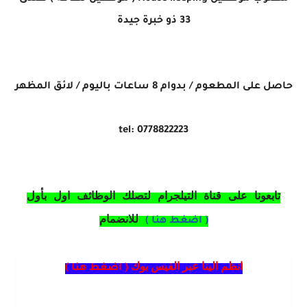
33 ذو خبرة جيدة
حاصل على المطعوم / بدوام 8 ساعات باليوم / لائق المظهر
tel: 0778822223
تابعونا على قناة التيلجرام لتصلك الوظائف اول بأول
للانضمام
( اضغط هنا )
انظم الينا عبر الفيس بوك (
)
اضغط هنا