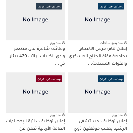
وظائف في الاردن
وظائف في الاردن
منذ بضع ساعات
منذ يوم
إعلان هام: فرص الالتحاق
وظائف شاغرة لدى مطعم
بجامعة مؤتة الجناح العسكري
وادي الضباب براتب 420 دينار
والقوات المسلحة...
في...
وظائف في الاردن
وظائف في الاردن
منذ يوم
منذ يوم
إعلان توظيف: مستشفى
إعلان توظيف: دائرة الإحصاءات
الرشيد يطلب موظفين ذوي
العامة الأردنية تعلن عن