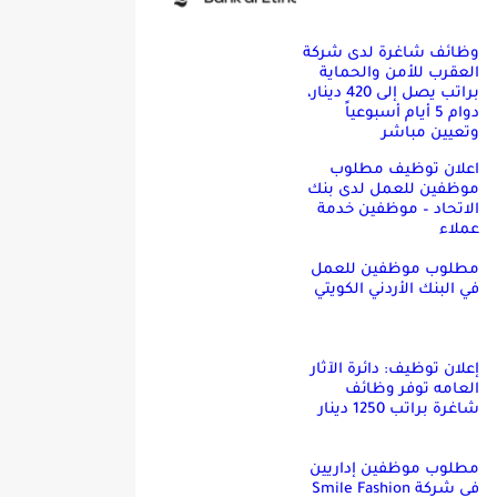
وظائف شاغرة لدى شركة
العقرب للأمن والحماية
براتب يصل إلى 420 دينار،
دوام 5 أيام أسبوعياً
وتعيين مباشر
اعلان توظيف مطلوب
موظفين للعمل لدى بنك
الاتحاد – موظفين خدمة
عملاء
مطلوب موظفين للعمل
في البنك الأردني الكويتي
إعلان توظيف: دائرة الآثار
العامه توفر وظائف
شاغرة براتب 1250 دينار
مطلوب موظفين إداريين
في شركة Smile Fashion