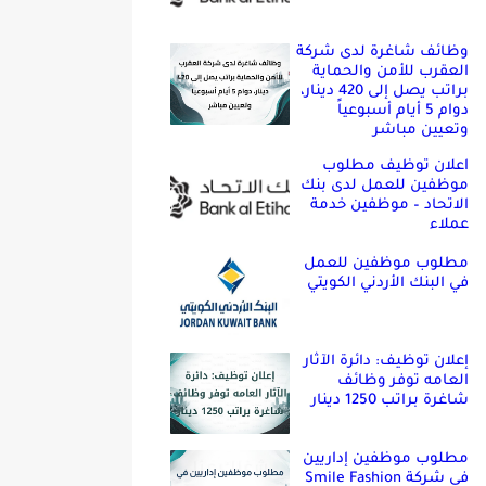
وظائف شاغرة لدى شركة
العقرب للأمن والحماية
براتب يصل إلى 420 دينار،
دوام 5 أيام أسبوعياً
وتعيين مباشر
اعلان توظيف مطلوب
موظفين للعمل لدى بنك
الاتحاد – موظفين خدمة
عملاء
مطلوب موظفين للعمل
في البنك الأردني الكويتي
إعلان توظيف: دائرة الآثار
العامه توفر وظائف
شاغرة براتب 1250 دينار
مطلوب موظفين إداريين
في شركة Smile Fashion