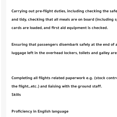
 750 دينار – توجيهي كحد أدنى تفاصيل
Carrying out pre-flight duties, including checking the saf
and tidy, checking that all meals are on board (including s
cards are loaded, and first aid equipment is checked.
 750 دينار – توجيهي كحد أدنى تفاصيل
Ensuring that passengers disembark safely at the end of a
luggage left in the overhead lockers, toilets and galley are
اعلان توظيف . الملكية الأردنية تفتح باب التوظيف براتب يصل لغاية 750 دينار – توجيهي كحد أدنى
تفاصيل
Completing all flights related paperwork e.g. (stock contr
the flight…etc.) and liaising with the ground staff.
Skills
7 دينار – توجيهي كحد أدنى تفاصيل
Proficiency in English language