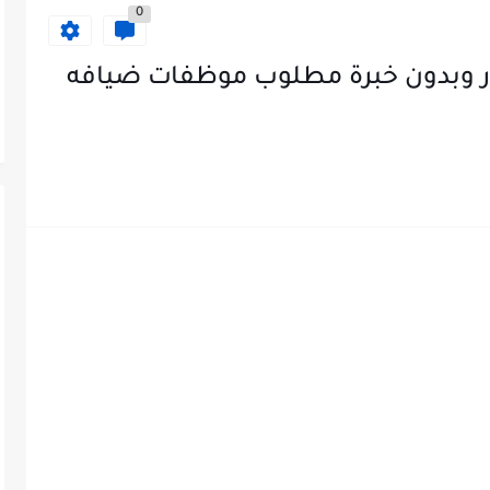
0
توظيف .. براتب 348 دينار وبدون خبرة مطلوب موظفات ضيافه