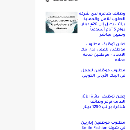
وظائف شاغرة لدى شركة
العقرب للأمن والحماية
براتب يصل إلى 420 دينار،
دوام 5 أيام أسبوعياً
وتعيين مباشر
اعلان توظيف مطلوب
موظفين للعمل لدى بنك
الاتحاد – موظفين خدمة
عملاء
مطلوب موظفين للعمل
في البنك الأردني الكويتي
إعلان توظيف: دائرة الآثار
العامه توفر وظائف
شاغرة براتب 1250 دينار
مطلوب موظفين إداريين
في شركة Smile Fashion