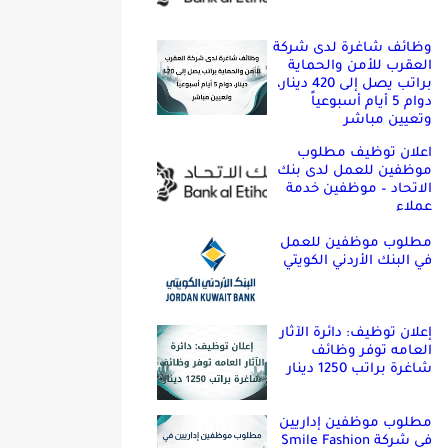
وظائف شاغرة لدى شركة
العقرب للأمن والحماية
براتب يصل إلى 420 دينار،
دوام 5 أيام أسبوعياً
وتعيين مباشر
اعلان توظيف مطلوب
موظفين للعمل لدى بنك
الاتحاد – موظفين خدمة
عملاء
مطلوب موظفين للعمل
في البنك الأردني الكويتي
إعلان توظيف: دائرة الآثار
العامه توفر وظائف
شاغرة براتب 1250 دينار
مطلوب موظفين إداريين
في شركة Smile Fashion