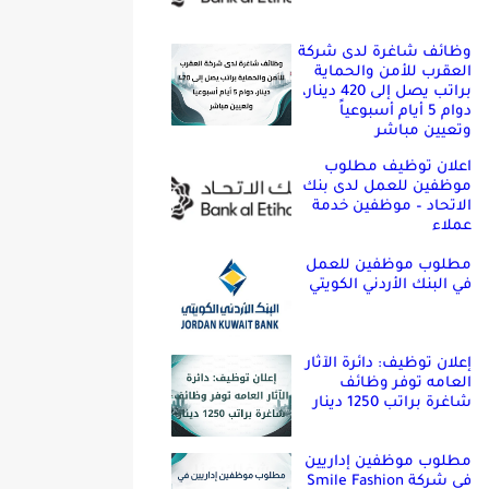
وظائف شاغرة لدى شركة
العقرب للأمن والحماية
براتب يصل إلى 420 دينار،
دوام 5 أيام أسبوعياً
وتعيين مباشر
اعلان توظيف مطلوب
موظفين للعمل لدى بنك
الاتحاد – موظفين خدمة
عملاء
مطلوب موظفين للعمل
في البنك الأردني الكويتي
إعلان توظيف: دائرة الآثار
العامه توفر وظائف
شاغرة براتب 1250 دينار
مطلوب موظفين إداريين
في شركة Smile Fashion