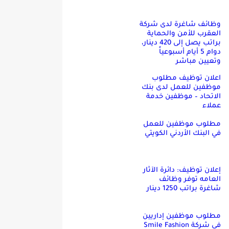
وظائف شاغرة لدى شركة
العقرب للأمن والحماية
براتب يصل إلى 420 دينار،
دوام 5 أيام أسبوعياً
وتعيين مباشر
اعلان توظيف مطلوب
موظفين للعمل لدى بنك
الاتحاد – موظفين خدمة
عملاء
مطلوب موظفين للعمل
في البنك الأردني الكويتي
إعلان توظيف: دائرة الآثار
العامه توفر وظائف
شاغرة براتب 1250 دينار
مطلوب موظفين إداريين
في شركة Smile Fashion