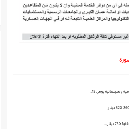
صورة
سينمائية يومي 15...
ار...