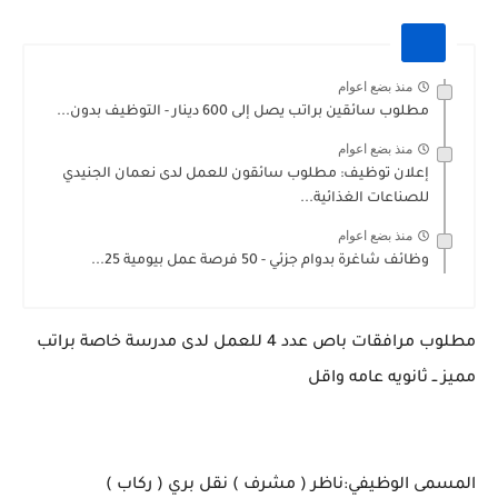
منذ بضع اعوام
مطلوب سائقين براتب يصل إلى 600 دينار - التوظيف بدون...
منذ بضع اعوام
إعلان توظيف: مطلوب سائقون للعمل لدى نعمان الجنيدي
للصناعات الغذائية...
منذ بضع اعوام
وظائف شاغرة بدوام جزئي - 50 فرصة عمل بيومية 25...
مطلوب مرافقات باص عدد 4 للعمل لدى مدرسة خاصة براتب
مميز ــ ثانويه عامه واقل
المسمى الوظيفي:ناظر ( مشرف ) نقل بري ( ركاب )