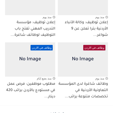
منذ يوم
منذ يوم
إعلان توظيف: وكالة الأنباء
إعلان توظيف: مؤسسة
الأردنية بترا تعلن عن 9
التدريب المهني تفتح باب
شواغر...
التوظيف لوظائف شاغرة...
وظائف في الاردن
وظائف في الاردن
منذ يوم
منذ بضع ايام
وظائف شاغرة لدى المؤسسة
مطلوب موظفين: فرص عمل
التعاونية الأردنية في
في مستودع بالأردن براتب 420
تخصصات متنوعة براتب...
دينار...