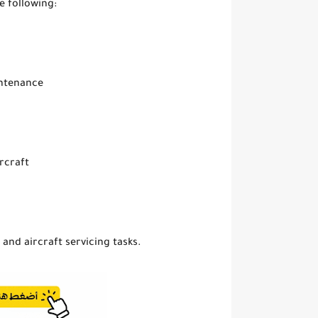
e following:
intenance
rcraft
nd aircraft servicing tasks.