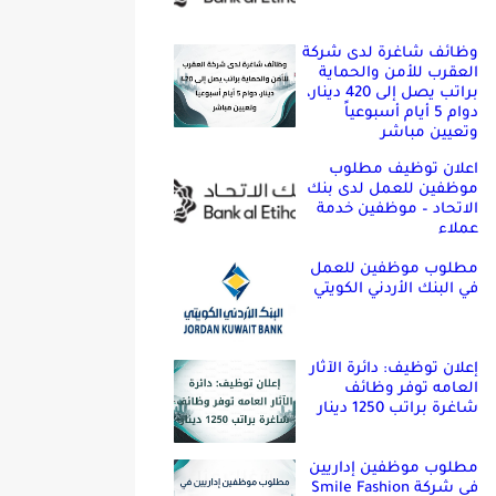
وظائف شاغرة لدى شركة
العقرب للأمن والحماية
براتب يصل إلى 420 دينار،
دوام 5 أيام أسبوعياً
وتعيين مباشر
اعلان توظيف مطلوب
موظفين للعمل لدى بنك
الاتحاد – موظفين خدمة
عملاء
مطلوب موظفين للعمل
في البنك الأردني الكويتي
إعلان توظيف: دائرة الآثار
العامه توفر وظائف
شاغرة براتب 1250 دينار
مطلوب موظفين إداريين
في شركة Smile Fashion