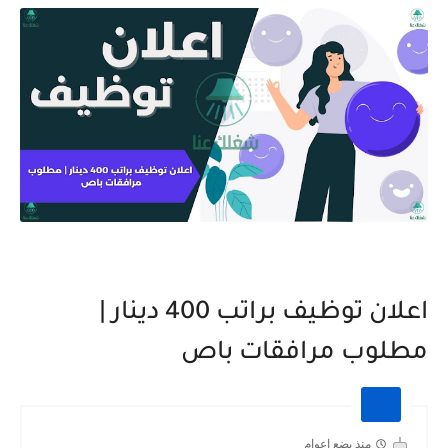
اعلان توظيف براتب 400 دينار |
مطلوب مرافقات باص
منذ بضع اعوام