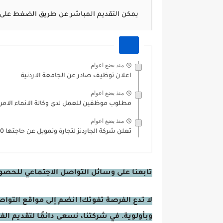
يمكن التقديم المباشر عن طريق الضغط على 
منذ بضع اعوام
اعلان توظيف صادر عن الجامعة الاردنية
منذ بضع اعوام
مطلوب موظفين للعمل لدى وكالة الانماء الامريكية D
منذ بضع اعوام
تعلن شركة الجاردنز لتجارة وتمويل عن حاجتها 10 موظفين وموظفات...
تابعنا على وسائل التواصل الاجتماعي للحصول 
لا تدع الفرصة تفوتك! انضم إلى مواقع التوا
وبأولوية. في شركتنا، نسعى دائمًا لتقديم ال