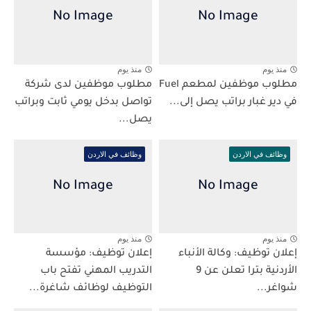
منذ يوم
منذ يوم
مطلوب موظفين لمطعم Fuel
مطلوب موظفين لدى شركة
في دير غبار براتب يصل إلى...
تواصل بدخل يومي ثابت وبراتب
يصل...
وظائف في الاردن
وظائف في الاردن
منذ يوم
منذ يوم
إعلان توظيف: وكالة الأنباء
إعلان توظيف: مؤسسة
الأردنية بترا تعلن عن 9
التدريب المهني تفتح باب
شواغر...
التوظيف لوظائف شاغرة...