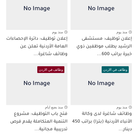
منذ يوم
منذ يوم
إعلان توظيف: مستشفى
إعلان توظيف: دائرة الإحصاءات
الرشيد يطلب موظفين ذوي
العامة الأردنية تعلن عن
خبرة براتب 600...
وظائف شاغرة...
وظائف في الاردن
وظائف في الاردن
منذ يوم
منذ بضع ايام
وظائف شاغرة لدى وكالة
فتح باب التوظيف: مشروع
الأنباء الأردنية (بترا) براتب 450
التنمية المتكاملة يقدم فرص
دينار...
تدريبية مجانية...