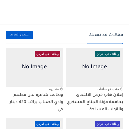
مقالات قد تهمك
عرض المزيد
وظائف في الاردن
وظائف في الاردن
منذ بضع ساعات
منذ يوم
إعلان هام: فرص الالتحاق
وظائف شاغرة لدى مطعم
بجامعة مؤتة الجناح العسكري
وادي الضباب براتب 420 دينار
والقوات المسلحة...
في...
وظائف في الاردن
وظائف في الاردن