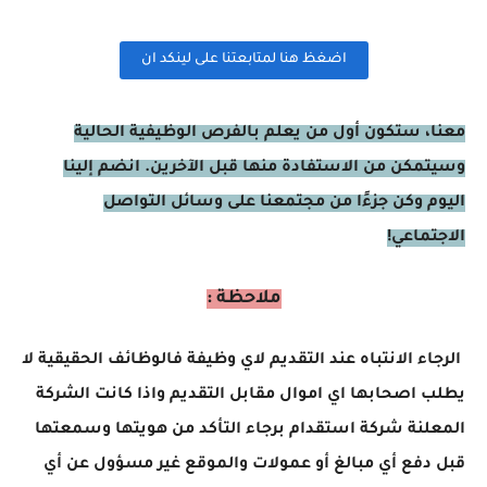
اضغظ هنا لمتابعتنا على لينكد ان
معنا، ستكون أول من يعلم بالفرص الوظيفية الحالية
وسيتمكن من الاستفادة منها قبل الآخرين. انضم إلينا
اليوم وكن جزءًا من مجتمعنا على وسائل التواصل
الاجتماعي!
ملاحظة :
الرجاء الانتباه عند التقديم لاي وظيفة فالوظائف الحقيقية لا
يطلب اصحابها اي اموال مقابل التقديم واذا كانت الشركة
المعلنة شركة استقدام برجاء التأكد من هويتها وسمعتها
قبل دفع أي مبالغ أو عمولات والموقع غير مسؤول عن أي