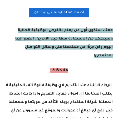
اضغظ هنا لمتابعتنا على لينكد ان
معنا، ستكون أول من يعلم بالفرص الوظيفية الحالية
وسيتمكن من الاستفادة منها قبل الآخرين. انضم إلينا
اليوم وكن جزءًا من مجتمعنا على وسائل التواصل
الاجتماعي!
ملاحظة :
الرجاء الانتباه عند التقديم لاي وظيفة فالوظائف الحقيقية لا
يطلب اصحابها اي اموال مقابل التقديم واذا كانت الشركة
المعلنة شركة استقدام برجاء التأكد من هويتها وسمعتها
قبل دفع أي مبالغ أو عمولات والموقع غير مسؤول عن أي