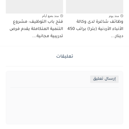
منذ يوم
منذ بضع ايام
وظائف شاغرة لدى وكالة
فتح باب التوظيف: مشروع
الأنباء الأردنية (بترا) براتب 450
التنمية المتكاملة يقدم فرص
دينار...
تدريبية مجانية...
تعليقات
إرسال تعليق