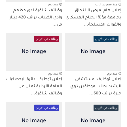
منذ بضع ساعات
منذ يوم
إعلان هام: فرص الالتحاق
وظائف شاغرة لدى مطعم
بجامعة مؤتة الجناح العسكري
وادي الضباب براتب 420 دينار
والقوات المسلحة...
في...
وظائف في الاردن
وظائف في الاردن
منذ يوم
منذ يوم
إعلان توظيف: مستشفى
إعلان توظيف: دائرة الإحصاءات
الرشيد يطلب موظفين ذوي
العامة الأردنية تعلن عن
خبرة براتب 600...
وظائف شاغرة...
وظائف في الاردن
وظائف في الاردن