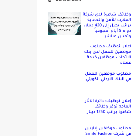
وظائف شاغرة لدى شركة
العقرب للأمن والحماية
براتب يصل إلى 420 دينار،
دوام 5 أيام أسبوعياً
وتعيين مباشر
اعلان توظيف مطلوب
موظفين للعمل لدى بنك
الاتحاد – موظفين خدمة
عملاء
مطلوب موظفين للعمل
في البنك الأردني الكويتي
إعلان توظيف: دائرة الآثار
العامه توفر وظائف
شاغرة براتب 1250 دينار
مطلوب موظفين إداريين
في شركة Smile Fashion