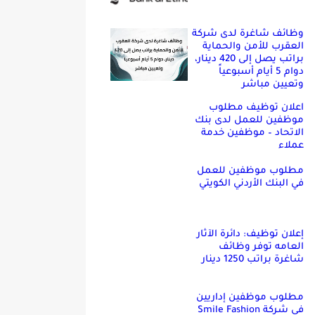
وظائف شاغرة لدى شركة
العقرب للأمن والحماية
براتب يصل إلى 420 دينار،
دوام 5 أيام أسبوعياً
وتعيين مباشر
اعلان توظيف مطلوب
موظفين للعمل لدى بنك
الاتحاد – موظفين خدمة
عملاء
مطلوب موظفين للعمل
في البنك الأردني الكويتي
إعلان توظيف: دائرة الآثار
العامه توفر وظائف
شاغرة براتب 1250 دينار
مطلوب موظفين إداريين
في شركة Smile Fashion