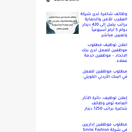
وظائف شاغرة لدى شركة
العقرب للأمن والحماية
براتب يصل إلى 420 دينار،
دوام 5 أيام أسبوعياً
وتعيين مباشر
اعلان توظيف مطلوب
موظفين للعمل لدى بنك
الاتحاد – موظفين خدمة
عملاء
مطلوب موظفين للعمل
في البنك الأردني الكويتي
إعلان توظيف: دائرة الآثار
العامه توفر وظائف
شاغرة براتب 1250 دينار
مطلوب موظفين إداريين
في شركة Smile Fashion