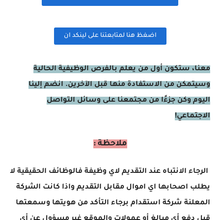
اضغظ هنا لمتابعتنا على لينكد ان
معنا، ستكون أول من يعلم بالفرص الوظيفية الحالية
وسيتمكن من الاستفادة منها قبل الآخرين. انضم إلينا
اليوم وكن جزءًا من مجتمعنا على وسائل التواصل
الاجتماعي!
ملاحظة :
الرجاء الانتباه عند التقديم لاي وظيفة فالوظائف الحقيقية لا
يطلب اصحابها اي اموال مقابل التقديم واذا كانت الشركة
المعلنة شركة استقدام برجاء التأكد من هويتها وسمعتها
قبل دفع أي مبالغ أو عمولات والموقع غير مسؤول عن أي