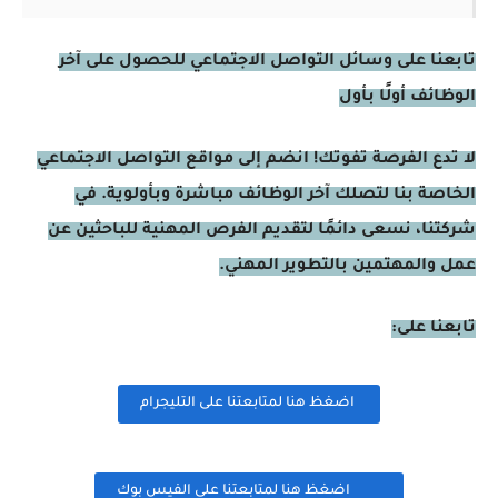
تابعنا على وسائل التواصل الاجتماعي للحصول على آخر
الوظائف أولًا بأول
لا تدع الفرصة تفوتك! انضم إلى مواقع التواصل الاجتماعي
الخاصة بنا لتصلك آخر الوظائف مباشرة وبأولوية. في
شركتنا، نسعى دائمًا لتقديم الفرص المهنية للباحثين عن
عمل والمهتمين بالتطوير المهني.
تابعنا على:
اضغظ هنا لمتابعتنا على التليجرام
اضغظ هنا لمتابعتنا على الفيس بوك