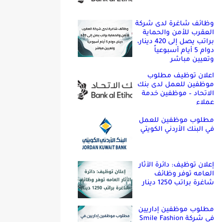
وظائف شاغرة لدى شركة
العقرب للأمن والحماية
براتب يصل إلى 420 دينار،
دوام 5 أيام أسبوعياً
وتعيين مباشر
اعلان توظيف مطلوب
موظفين للعمل لدى بنك
الاتحاد – موظفين خدمة
عملاء
مطلوب موظفين للعمل
في البنك الأردني الكويتي
إعلان توظيف: دائرة الآثار
العامه توفر وظائف
شاغرة براتب 1250 دينار
مطلوب موظفين إداريين
في شركة Smile Fashion