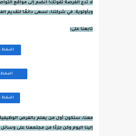
لا تدع الفرصة تفوتك! انضم إلى مواقع التوا
وبأولوية. في شركتنا، نسعى دائمًا لتقديم ال
تابعنا على:
اضغظ هنا
اضغظ هن
اضغظ هنا
معنا، ستكون أول من يعلم بالفرص الوظيفية 
إلينا اليوم وكن جزءًا من مجتمعنا على وسائل 