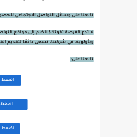
تابعنا على وسائل التواصل الاجتماعي للحصول 
لا تدع الفرصة تفوتك! انضم إلى مواقع التوا
وبأولوية. في شركتنا، نسعى دائمًا لتقديم ال
تابعنا على:
اضغظ هنا
اضغظ هن
اضغظ هنا