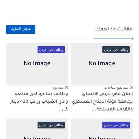
مقالات قد تهمك
عرض المزيد
وظائف في الاردن
وظائف في الاردن
منذ بضع ساعات
منذ يوم
إعلان هام: فرص الالتحاق
وظائف شاغرة لدى مطعم
بجامعة مؤتة الجناح العسكري
وادي الضباب براتب 420 دينار
والقوات المسلحة...
في...
وظائف في الاردن
وظائف في الاردن