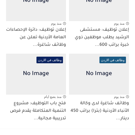
منذ يوم
منذ يوم
إعلان توظيف: مستشفى
إعلان توظيف: دائرة الإحصاءات
الرشيد يطلب موظفين ذوي
العامة الأردنية تعلن عن
خبرة براتب 600...
وظائف شاغرة...
وظائف في الاردن
وظائف في الاردن
منذ يوم
منذ بضع ايام
وظائف شاغرة لدى وكالة
فتح باب التوظيف: مشروع
الأنباء الأردنية (بترا) براتب 450
التنمية المتكاملة يقدم فرص
دينار...
تدريبية مجانية...